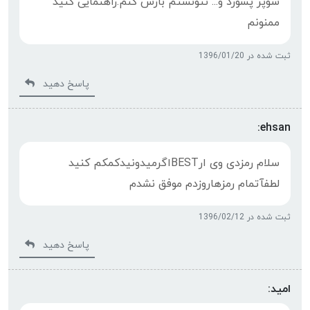
سوپر پسورد و... نتونستم بازش کنم.راهنمایی کنید
ممنونم
ثبت شده در 1396/01/20
پاسخ دهید
ehsan:
سلام رمزدی وی ارBESTاگرمیدونیدکمکم کنید
لطفآتمام رمزهاروزدم موفق نشدم
ثبت شده در 1396/02/12
پاسخ دهید
امید: