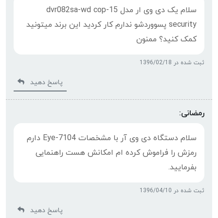
سلام یک دی وی ار مدل 15-dvr082sa-wd cop
security پسووردشو ندارم کار کردید این برند میتونید
کمک کنید؟ ممنون
ثبت شده در 1396/02/18
پاسخ دهید
رمضانی:
سلام دستگاه دی وی آر با مشخصات Eye-7104 دارم
رمزش را فراموش کرده ام امکانش هست راهنمایی
بفرمایید.
ثبت شده در 1396/04/10
پاسخ دهید