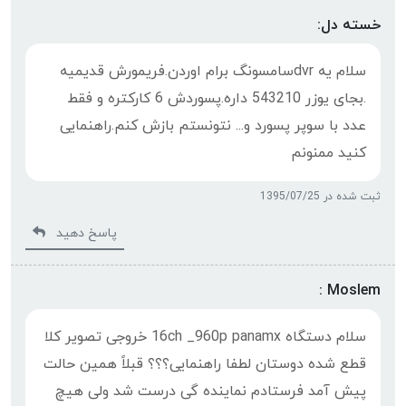
خسته دل:
سلام یه dvrسامسونگ برام اوردن.فریمورش قدیمیه
.بجای یوزر 543210 داره.پسوردش 6 کارکتره و فقط
عدد با سوپر پسورد و... نتونستم بازش کنم.راهنمایی
کنید ممنونم
ثبت شده در 1395/07/25
پاسخ دهید
Moslem :
سلام دستگاه 16ch _960p panamx خروجی تصویر کلا
قطع شده دوستان لطفا راهنمایی؟؟؟ قبلاً همین حالت
پیش آمد فرستادم نماینده گی درست شد ولی هیچ