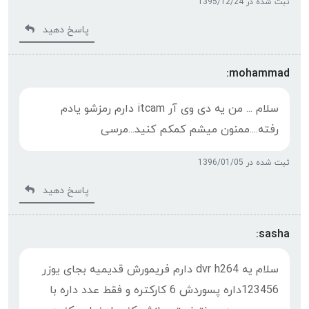
ثبت شده در 1395/12/24
پاسخ دهید
mohammad:
سلام ... من یه دی وی آر itcam دارم رمزشو یادم
رفته....ممنون میشم کمکم کنید...مرسی
ثبت شده در 1396/01/05
پاسخ دهید
sasha:
سلام یه dvr h264 دارم فریمورش قدیمیه بجای یوزر
123456داره پسوردش 6 کارکتره و فقط عدد داره با