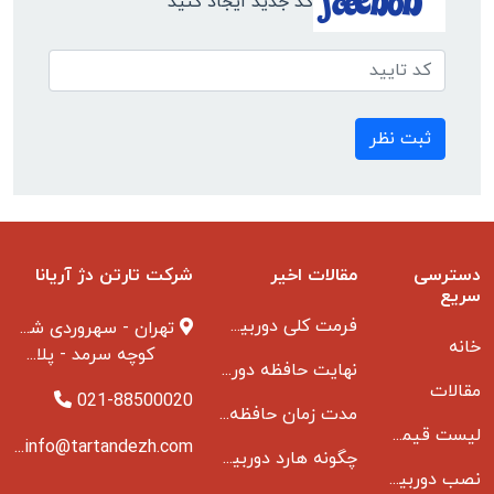
کد جدید ایجاد کنید
ثبت نظر
دسترسی
مقالات اخیر
شرکت تارتن دژ آریانا
سریع
فرمت کلی دوربین مدار بسته
تهران - سهروردی شمالی
خانه
کوچه سرمد - پلاک ۱ - طبقه ۳
نهایت حافظه دوربین مدار بسته
مقالات
021-88500020
مدت زمان حافظه دوربین مداربسته بانکها
لیست قیمت دوربین مداربسته
info@tartandezh.com
چگونه هارد دوربین مداربسته می سوزد
نصب دوربین مداربسته