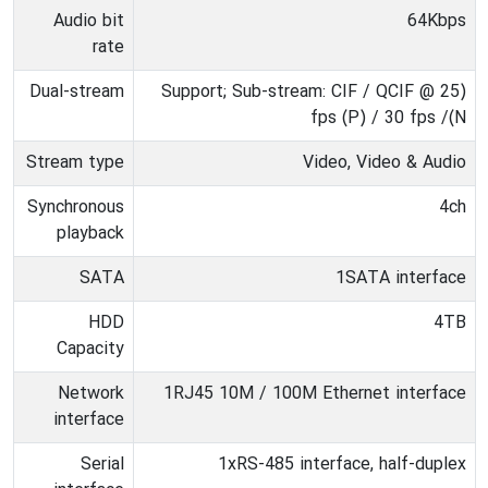
Audio bit
64Kbps
rate
Dual-stream
(Support; Sub-stream: CIF / QCIF @ 25
fps (P) / 30 fps /(N
Stream type
Video, Video & Audio
Synchronous
4ch
playback
SATA
1SATA interface
HDD
4TB
Capacity
Network
1RJ45 10M / 100M Ethernet interface
interface
Serial
1xRS-485 interface, half-duplex