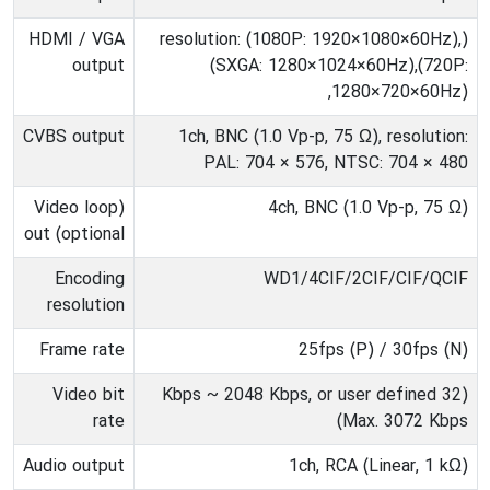
HDMI / VGA
(resolution: (1080P: 1920×1080×60Hz),
output
(SXGA: 1280×1024×60Hz),(720P:
1280×720×60Hz),
CVBS output
1ch, BNC (1.0 Vp-p, 75 Ω), resolution:
PAL: 704 × 576, NTSC: 704 × 480
(Video loop
(4ch, BNC (1.0 Vp-p, 75 Ω
out (optional
Encoding
WD1/4CIF/2CIF/CIF/QCIF
resolution
Frame rate
(25fps (P) / 30fps (N
Video bit
(32 Kbps ~ 2048 Kbps, or user defined
rate
(Max. 3072 Kbps
Audio output
(1ch, RCA (Linear, 1 kΩ