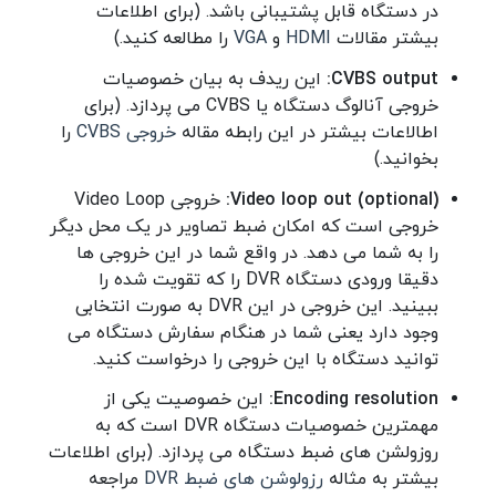
در دستگاه قابل پشتیبانی باشد. (برای اطلاعات
بیشتر مقالات
HDMI
و
VGA
را مطالعه کنید.)
CVBS output:
این ریدف به بیان خصوصیات
خروجی آنالوگ دستگاه یا CVBS می پردازد. (برای
اطالاعات بیشتر در این رابطه مقاله
خروجی CVBS
را
بخوانید.)
(Video loop out (optional:
خروجی Video Loop
خروجی است که امکان ضبط تصاویر در یک محل دیگر
را به شما می دهد. در واقع شما در این خروجی ها
دقیقا ورودی دستگاه DVR را که تقویت شده را
ببینید. این خروجی در این DVR به صورت انتخابی
وجود دارد یعنی شما در هنگام سفارش دستگاه می
توانید دستگاه با این خروجی را درخواست کنید.
Encoding resolution:
این خصوصیت یکی از
مهمترین خصوصیات دستگاه DVR است که به
روزولشن های ضبط دستگاه می پردازد. (برای اطلاعات
بیشتر به مثاله
رزولوشن های ضبط DVR
مراجعه