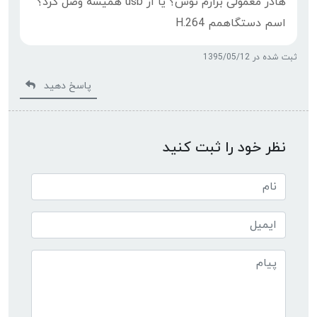
هادر معمولی بزارم توش؟ یا از usb همیشه وصل کرد؟
اسم دستگاهمم H.264
ثبت شده در 1395/05/12
پاسخ دهید
نظر خود را ثبت کنید