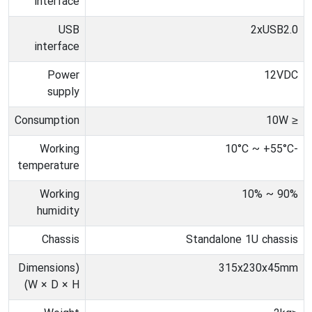
interface
USB
2xUSB2.0
interface
Power
12VDC
supply
Consumption
≤ 10W
Working
-10°C ~ +55°C
temperature
Working
90% ~ 10%
humidity
Chassis
Standalone 1U chassis
(Dimensions
315x230x45mm
(W × D × H