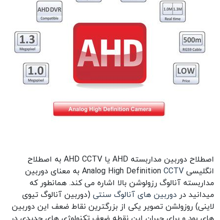
اصطلاح دوربین مداربسته AHD یا AHD CCTV به اصطلاح
انگلیسی Analog High Definition
CCTV
به معنای دوربین
مداربسته آنالوگ رزولوشن بالا اشاره می کند. همانطور که
میدانید در
دوربین های آنالوگ سنتی
(دوربین آنالوگ تیوی
لاینی) روزولشن تصویر یکی از بزرگترین نقاط ضعف این دوربین
های بود و برای جبران این نقطه ضعف تکنولوژی های جدیدی در