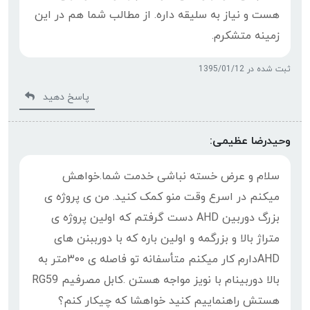
هست و نیاز به سلیقه داره. از مطالب شما هم در این
زمینه متشکرم.
ثبت شده در 1395/01/12
پاسخ دهید
وحیدرضا عظیمی:
سلام و عرض خسته نباشی خدمت شما.خواهش
میکنم در اسرع وقت منو کمک کنید. من ی پروژه ی
بزرگ دوربین AHD دست گرفتم که اولین پروژه ی
متراژ بالا و بزرگمه و اولین باره که با دورببنن های
AHDدارم کار میکنم متأسفانه تو فاصله ی ۳۰۰متر به
بالا دوربینام با نویز مواجه هستن .کابل مصرفیم RG59
هستش راهنماییم کنید خواهشا که چیکار کنم؟