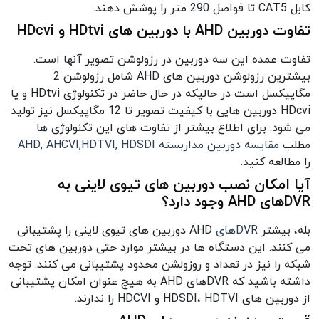
کابل CAT5 تا فواصل 290 متر را پوشش دهند.
تفاوت دوربین AHD با دوربین های HDtvi و HDcvi
تفاوت عمده این سه دوربین در رزولوشن تصویر آنها است.
بیشترین رزولوشن دوربین های AHD شامل رزولوشن 2
مگاپیکسل است در حالیکه در حال حاضر در تکنولوژی HDtvi و یا
HDcvi دوربین هایی با کیفیت تصویر تا 12 مگاپیکسل نیز تولید
می شود. برای اطلاع بیشتر از تفاوت های این تکنولوژی ها
مطلب
مقایسه دوربین مداربسته AHD, AHCVI,HDTVI, HDSDI
را مطالعه کنید.
آیا امکان نصب دوربین های تیوی لاینی به
DVRهای AHD وجود دارد؟
بله، بیشتر
DVRهای
AHD دوربین های تیوی لاینی را پشتیبانی
می کنند. این دستگاه ها در بیشتر موارد حتی دوربین های تحت
شبکه را نیز در تعداد و روزولشن محدود پشتیبانی می کنند. توجه
داشته باشید که DVRهای AHD به هیچ عنوان امکان پشتیبانی
از دوربین های HDSDI، HDTVI و HDCVI را ندارند.