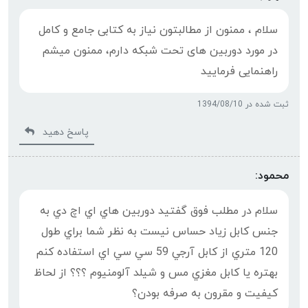
سلام ، ممنون از مطالبتون نیاز به کتابی جامع و کامل
در مورد دوربین های تحت شبکه دارم، ممنون میشم
راهنمایی فرمایید
ثبت شده در 1394/08/10
پاسخ دهید
محمود:
سلام در مطلب فوق گفتيد دوربين هاي اي اچ دي به
جنس كابل زياد حساس نيست به نظر شما براي طول
120 متري از كابل آرجي 59 سي سي اي استفاده كنم
بهتره يا كابل مغزي مس و شيلد آلومنيوم ؟؟؟ از لحاظ
كيفيت و مقرون به صرفه بودن؟