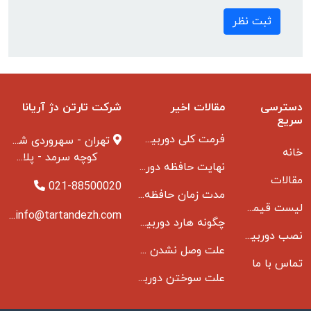
ثبت نظر
دسترسی
مقالات اخیر
شرکت تارتن دژ آریانا
سریع
فرمت کلی دوربین مدار بسته
تهران - سهروردی شمالی
خانه
کوچه سرمد - پلاک ۱ - طبقه ۳
نهایت حافظه دوربین مدار بسته
مقالات
021-88500020
مدت زمان حافظه دوربین مداربسته بانکها
لیست قیمت دوربین مداربسته
info@tartandezh.com
چگونه هارد دوربین مداربسته می سوزد
نصب دوربین مداربسته
علت وصل نشدن دی وی ار به مانیتور و راه حل مشکل
تماس با ما
علت سوختن دوربین مدار بسته