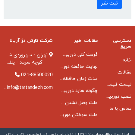
ثبت نظر
دسترسی
مقالات اخیر
شرکت تارتن دژ آریانا
سریع
فرمت کلی دوربین مدار بسته
تهران - سهروردی شمالی
خانه
کوچه سرمد - پلاک ۱ - طبقه ۳
نهایت حافظه دوربین مدار بسته
مقالات
021-88500020
مدت زمان حافظه دوربین مداربسته بانکها
لیست قیمت دوربین مداربسته
info@tartandezh.com
چگونه هارد دوربین مداربسته می سوزد
نصب دوربین مداربسته
علت وصل نشدن دی وی ار به مانیتور و راه حل مشکل
تماس با ما
علت سوختن دوربین مدار بسته
استفاده از مطالب سايت TTICCTV فقط برای مقاصد غیر تجاری و با ذکر یا لینک