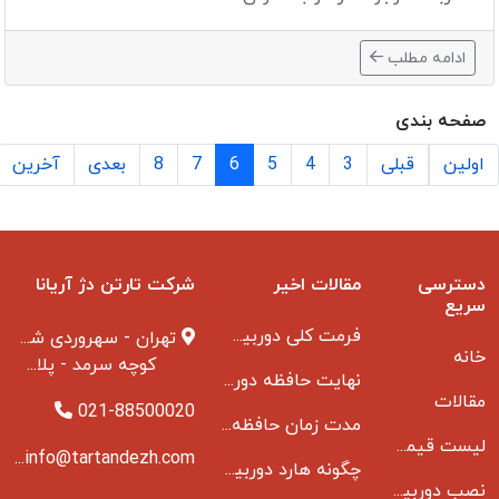
ادامه مطلب
صفحه بندی
اولین
قبلی
3
4
5
6
7
8
بعدی
آخرین
دسترسی
مقالات اخیر
شرکت تارتن دژ آریانا
سریع
فرمت کلی دوربین مدار بسته
تهران - سهروردی شمالی
خانه
کوچه سرمد - پلاک ۱ - طبقه ۳
نهایت حافظه دوربین مدار بسته
مقالات
021-88500020
مدت زمان حافظه دوربین مداربسته بانکها
لیست قیمت دوربین مداربسته
info@tartandezh.com
چگونه هارد دوربین مداربسته می سوزد
نصب دوربین مداربسته