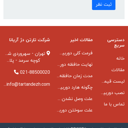
ثبت نظر
دسترسی
مقالات اخیر
شرکت تارتن دژ آریانا
سریع
فرمت کلی دوربین مدار بسته
تهران - سهروردی شمالی
خانه
کوچه سرمد - پلاک ۱ - طبقه ۳
نهایت حافظه دوربین مدار بسته
مقالات
021-88500020
مدت زمان حافظه دوربین مداربسته بانکها
لیست قیمت دوربین مداربسته
info@tartandezh.com
چگونه هارد دوربین مداربسته می سوزد
نصب دوربین مداربسته
علت وصل نشدن دی وی ار به مانیتور و راه حل مشکل
تماس با ما
علت سوختن دوربین مدار بسته