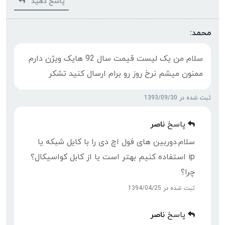
پاسخ دهید
محمد:
سلام من يک ليست قيمت سال 92 هايک ويژن دارم
ممنون ميشم نرخ روز رو برام ارسال کنيد تشکر
ثبت شده در 1393/09/30
پاسخ
ناصر
سلام.دوربین های فول اچ دی را با کایل شبکه یا
ip استفاده کنیم بهتر است یا از کابل کواسیکال؟
چرا؟
ثبت شده در 1394/04/25
پاسخ
ناصر