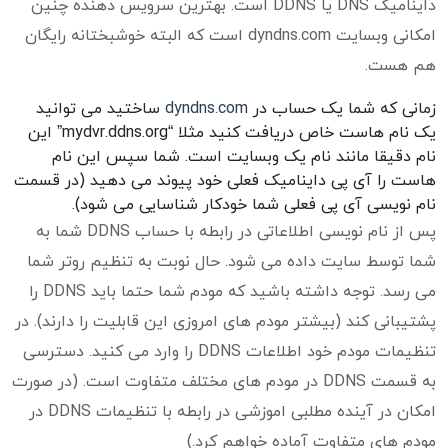
داینامیک DNS یا DDNS است. بهترین سرویس دهنده چنین
امکانی وبسایت dyndns.com است که البته خوشبختانه رایگان
هم هست.
زمانی که شما یک حساب در
dyndns.com
ساختید می توانید
یک نام هاست خاص دریافت کنید مثلا “mydvr.ddns.org” این
نام دقیقا مانند نام یک وبسایت است. شما سپس این نام
هاست را آی پی داینامیک فعلی خود پیوند می دهید (در قسمت
نام نویسی آی پی فعلی شما خودکار شناسایی می شود).
پس از نام نویسی اطلاعاتی در رابطه با حساب DDNS شما به
شما توسط سایت داده می شود. حال نوبت به تنظیم روتر شما
می رسد. توجه داشته باشید که مودم شما حتما باید DDNS را
پشتیبانی کند (بیشتر مودم های امروزی این قابلیت را دارند). در
تنظیمات مودم خود اطلاعات DDNS را وارد می کنید. دسترسی
به قسمت DDNS در مودم های مختلف متفاوت است. (در صورت
امکان در آینده مطلبی اموزشی در رابطه با تنظیمات DDNS در
مودم های متفاوت آماده خواهم کرد.)