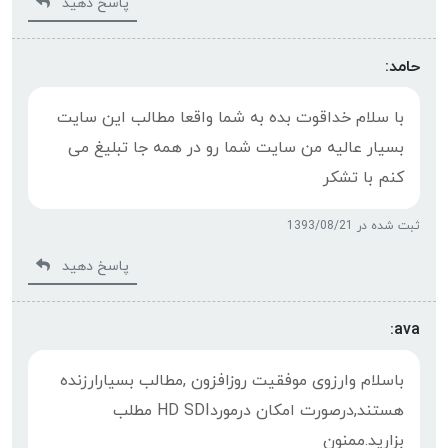
پاسخ دهید
حامد:
با سلام خداقوت بده به شما واقعا مطالب این سایت
بسیار عالیه من سایت شما رو در همه جا تبلیغ می
کنم با تشکر
ثبت شده در 1393/08/21
پاسخ دهید
ava:
باسلام وارزوى موفقيت روزافزون ,مطالب بسيارارزنده
هستند,درصورت امکان درموردHD SDI مطلب
بزاريد.ممنون