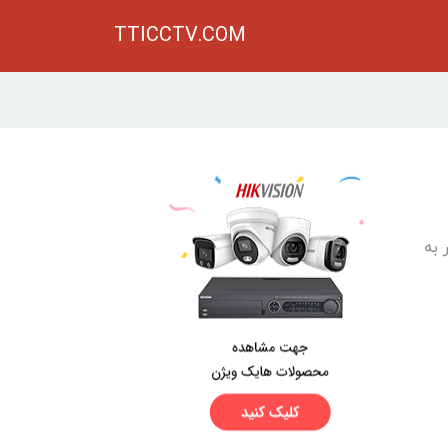
TTICCTV.COM
 به