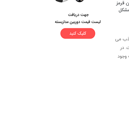
ن قرمز
مشکل
جذب می
. در
مز به وجود