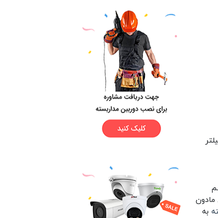
لتر
ور مرئی امواج مادون قرمز یا IR را هم
ند. دوربین در طول شب از طریق LEDهای مادون
ه
به