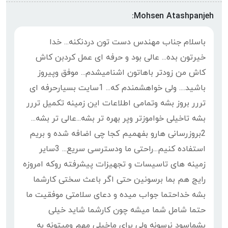
Mohsen Atashpanjeh:
باسلام جناب مهندس دست تون دردنکنه... خدا
خیرتون بده... عالی بود و حرفه ای عمل کردبن کاش
کاش من زودتر باهاتون اشنامیشدم... موفق وپیروز
باشید.... ولی خواهشمندم که... 1سایت بسیارحرفه ای
تررر بروز بشه وتمامی اطلاعات این زمینه تکمیل تررر
بشه تاخیلی خواموزتر وپر بهره تر بشه...عالی تر بشه...
2بروزرسانی هارو بفهمیم کجا چی اضافه شده و بریم
استفاده کنیم...راحتی ما ودسترسی سریع... 3سایر
زمینه های تاسیسات و تجهیزات پیشرفته روکه امروزه
رایج هم بما برسونین حتی اگر باعث سختی کارشما
بشه خداحتما جواب میده و دعای سلامتی موفقیت ما
حتما شامل شما میشه چون کارشما شاید خیلی
بشماسود نرسونه ولی برای ماخیلی مهم ومیتونه به