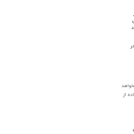
رای
د
ر
خواهد
ده از