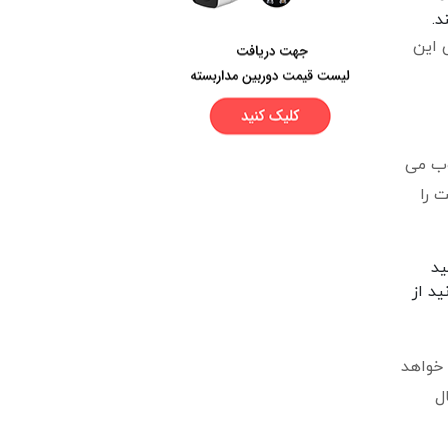
د.
 این
وب می
 را
ید
د از
 خواهد
ل