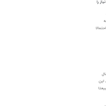
از را
ه
حتمالا
ال
 این
یعتا