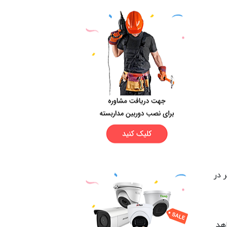
 در
هد