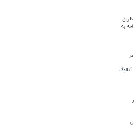
 طریق
مه به
در
آنالوگ
ی