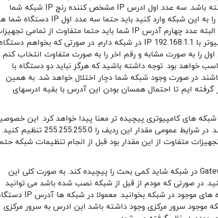
گردد که با شبکه نصب شده فعلی تطابق داشته باشد. سه عدد اول ادرس IP مشخص کننده رنج IP شبکه شما
هستند. در صورتی که میخواهید یک دستگاه را به این شبکه وارد کنید باید حتما سه عدد اول IP دستگ
مشابه بقیه تجهیزات موجود در شبکه باشد و البته عدد چهارم آدرس IP شما باید حتما متفاوت از تمامی تجهی
موجود در شبکه باشد. برای مثال من یک کامپیوتر با IP 192.168.1.1 در شبکه دارم. در صورتی که بخواهم دستگاه
اول را به صورت مشابه و رقم اخر را به صورت متفاوت انتخاب کنم.
192.168 یک انتخاب مناسب خواهد بود. توجه داشته باشید که هرگز نباید دو دستگاه با
ته باشند. در صورت وجود شبکه شما دچار اختلال خواهد شد. به همین
 مثال، عدد آخر آدرس را 99 در نظر گرفته ایم تا احتمال همسان بودن این آدرس با بقیه ادرسهای
اده از subnet mask در شبکه های کامپیوتری پیچیده تر معنا پیدا خواهد کرد. این خصو
محدوده ادرس های IP شما را مشخص می کند. در شرایط عمومی مقدار این ردیف را 255.255.255.0 
رتی که در شبکه ای مقدار subnet mask تجهیزات متفاوت از این مقدار بود قبل از انجام تنظیمات شبکه حتم
توضیح مفهوم اصلی Gateway در شبکه شاید کمی بحث را پیچیده کند. به صورت کلی این
درس IP مودم خود پر کنید. در صورتی که مودم از قبل از شبکه نصب شده باشد می توانید
default gateway را از روی هر یک از دستگاه های موجود در شبکه بخوانید. معمولا در شبکه ها آدرس
تی که در شبکه موجود سرور مرکزی وجود داشته باشد این ادرس به سرور مرکزی