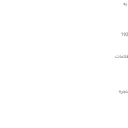
ت ها به
کنید (این ادرس احتمالا 192.168.1.1
usern و password را دارد. این اطلاعات
به پنجره