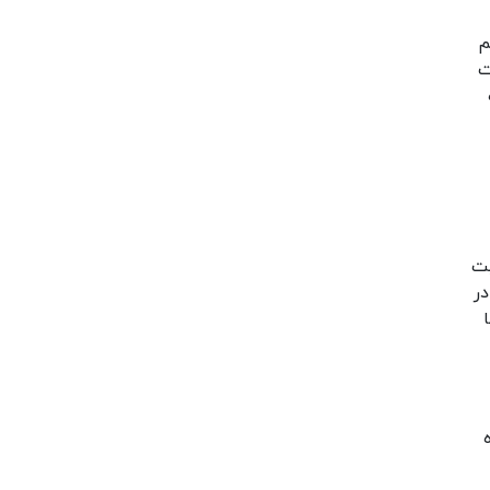
اه شما هم
زات
صیت
تنظیم کنید. در
ا
 IP دستگاه