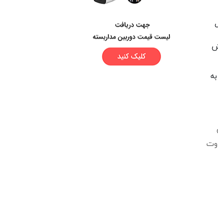
ش
به
یی که این تنظیمات برای هر دستگاه DVR متفاوت