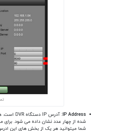
تصو
IP Address:
آدرس IP د