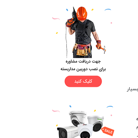
سیار
 انجام