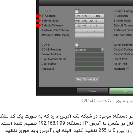
یر منوی شبکه دستگاه DVR
ستگاه DVR است. هر دستگاه موجود در شبکه یک آدرس دارد که به صورت یک کد تشک
شده از چهار عدد نشان داده می شود. برای مثال در عکس ما آدرس IP دستگاه 192.168.1.99 تنظیم شده است.
شما میتوانید هر یک از بخش های این ادرس را بین 0 تا 255 تنظیم کنید. البته این آدرس باید طوری تنظیم