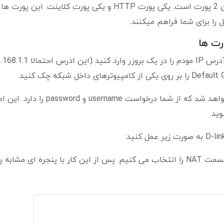
به صورت کلی در این بخش هدف شما فوروارد کردن 2 پورت است. یکی پورت HTTP و یکی پورت کلاینت. این پور
 را برای شما فراهم میکنند.
رت ها
ابتدا باید به منوی مودم خود دسترسی پیدا کنید. آدرس IP مودم را در یک بروزر وارد 
پس از وارد کردن این آدرس پنجره مودم شما باز خواهد شد که از شما درخواست ame
ید.
قسمت Advance Setup را انتخاب کرده و سپس قسمت NAT را انتخاب می کنیم. پس از این کار با پنجره ای مشا