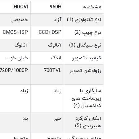
مشخصه
960H
HDCVI
نوع تکنولوژی (1)
آزاد
خصوصی
نوع چیپ (2)
CCD+DSP
CMOS+ISP
نوع سیگنال (3)
آنالوگ
آنالوگ
کیفیت تصویر
اندک
خیلی خوب
رزولوشن تصویر
700TVL
720P/1080P
سازگاری با
زیاد
زیاد
زیرساخت های
کواکسیال (4)
امکان کارکرد
خیر
بله
هیبریدی (5)
میزان پیچیدگی
متوسط
متوسط