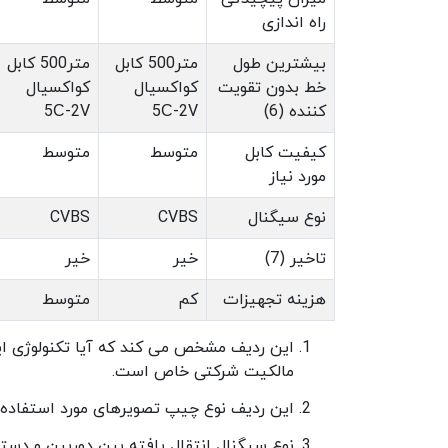
راه اندازی
بیشترین طول
متر500 کابل
متر500 کابل
خط بدون تقویت
کواکسیال
کواکسیال
کننده (6)
5С-2V
5С-2V
کیفیت کابل
متوسط
متوسط
مورد نیاز
نوع سیگنال
CVBS
CVBS
تاخیر (7)
خیر
خیر
هزینه تجهیزات
کم
متوسط
این ردیف مشخص می کند که آیا تکنولوژی ای
مالکیت شرکتی خاص است.
این ردیف نوع چیپ تصویرهای مورد استفاده د
نوع سیگنال انتقال یافته بین دوربین و دست