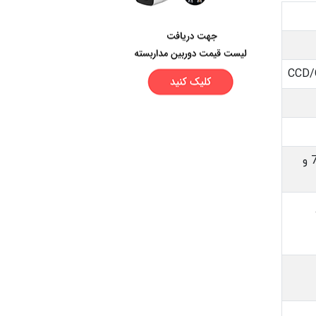
CCD
720P/1080P و