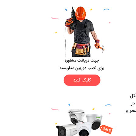
کل
ا در
صر و