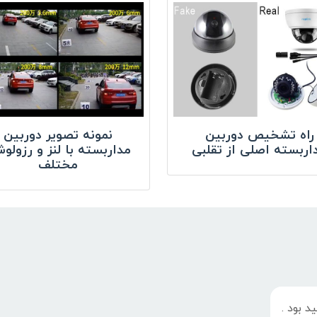
راه تشخیص دوربین
نمونه تصویر دوربین
اربسته اصلی از تقلبی
مداربسته با لنز و رزولو
مختلف
 بود .