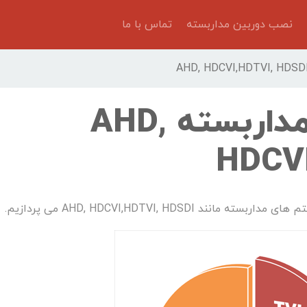
نصب دوربین مداربسته
تماس با ما
مقایسه دوربین مداربسته AHD,
HDCVI
AHD, HDCVI,HDTVI, HD می پردازیم.