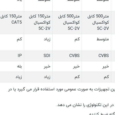
متر500 کابل
متر500 کابل
متر150 کابل
متر150 ک
کواکسیال
کواکسیال
کواکسیال
CAT5
5С-2V
5С-2V
5С-2V
متوسط
کم
زیاد
کم
IP
SDI
CVBS
CVBS
خیر
خیر
خیر
بله
کم
کم
زیاد
زیاد
ن تجهیزات به صورت عمومی مورد استفاده قرار می گیرد یا در
ر این تکنولوژی را نشان می دهد.
گاه ضبط کننده