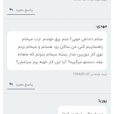
پاسخ دهید
مهدی:
سلام داداش خوبی؟ منم برق خوندم...ازت میخام
راهنماییم کنی..من ساکن یزد هستم و میخام بزنم
توی کار دوربین مدار بسته..میخام بدونم که ماهانه
چقد دستمو میگیره؟ آیا این کار خوبه برم سراغش؟
ثبت شده در 1394/01/27
پاسخ دهید
پوریا:
بسیار عالی...درود بر شما