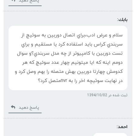
پاسخ دهید
بابك:
سلام و عرض ادب،براي اتصال دوربين به سوئيچ از
سربندي كراس بايد استفاده كرد يا مستقيم و براي
تست دوربين با كامپيوتر از چه مدل سربندي؟و سوال
دومم اينه كه ايا ميتونيم چهار عدد سوئيچ كه هر
كدومش چهارتا دوربين بهش متصله را بهم وصل كرد و
در نهايت سوئيچه اخر را به nvrمتصل كرد؟
ثبت شده در 1394/10/02
پاسخ دهید
احمد: