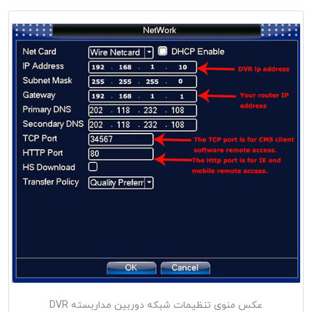
عکس منوی تنظیمات شبکه دوربین مداربسته DVR