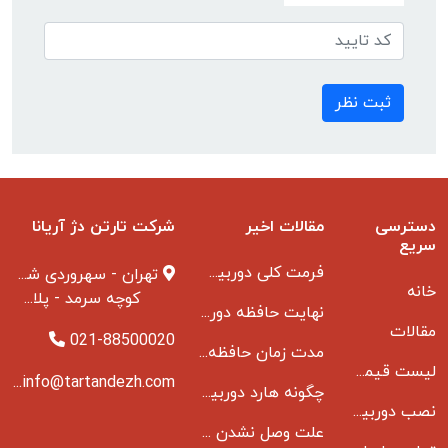
ثبت نظر
دسترسی
مقالات اخیر
شرکت تارتن دژ آریانا
سریع
فرمت کلی دوربین مدار بسته
تهران - سهروردی شمالی
خانه
کوچه سرمد - پلاک ۱ - طبقه ۳
نهایت حافظه دوربین مدار بسته
مقالات
021-88500020
مدت زمان حافظه دوربین مداربسته بانکها
لیست قیمت دوربین مداربسته
info@tartandezh.com
چگونه هارد دوربین مداربسته می سوزد
نصب دوربین مداربسته
علت وصل نشدن دی وی ار به مانیتور و راه حل مشکل