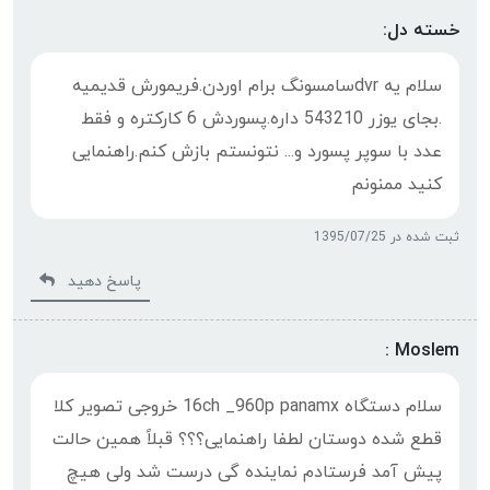
خسته دل:
سلام یه dvrسامسونگ برام اوردن.فریمورش قدیمیه
.بجای یوزر 543210 داره.پسوردش 6 کارکتره و فقط
عدد با سوپر پسورد و... نتونستم بازش کنم.راهنمایی
کنید ممنونم
ثبت شده در 1395/07/25
پاسخ دهید
Moslem :
سلام دستگاه 16ch _960p panamx خروجی تصویر کلا
قطع شده دوستان لطفا راهنمایی؟؟؟ قبلاً همین حالت
پیش آمد فرستادم نماینده گی درست شد ولی هیچ