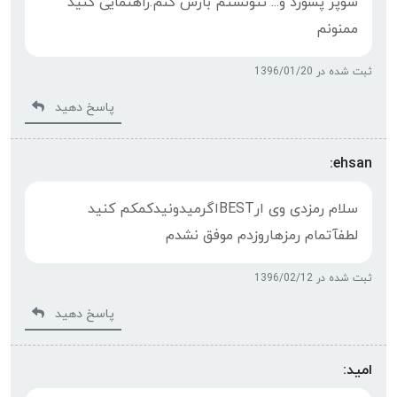
سوپر پسورد و... نتونستم بازش کنم.راهنمایی کنید
ممنونم
ثبت شده در 1396/01/20
پاسخ دهید
ehsan:
سلام رمزدی وی ارBESTاگرمیدونیدکمکم کنید
لطفآتمام رمزهاروزدم موفق نشدم
ثبت شده در 1396/02/12
پاسخ دهید
امید: