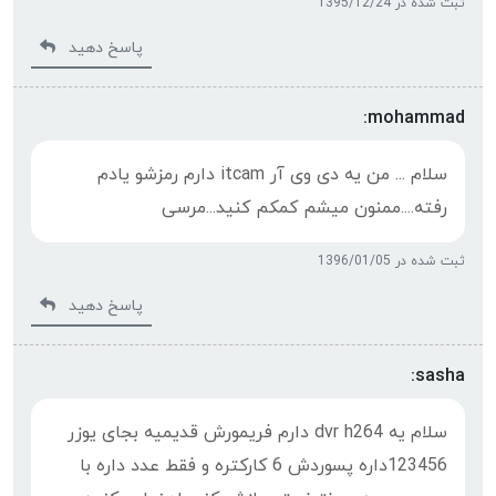
ثبت شده در 1395/12/24
پاسخ دهید
mohammad:
سلام ... من یه دی وی آر itcam دارم رمزشو یادم
رفته....ممنون میشم کمکم کنید...مرسی
ثبت شده در 1396/01/05
پاسخ دهید
sasha:
سلام یه dvr h264 دارم فریمورش قدیمیه بجای یوزر
123456داره پسوردش 6 کارکتره و فقط عدد داره با