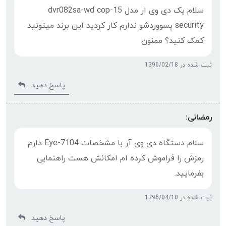
سلام یک دی وی ار مدل 15-dvr082sa-wd cop
security پسووردشو ندارم کار کردید این برند میتونید
کمک کنید؟ ممنون
ثبت شده در 1396/02/18
پاسخ دهید
رمضانی:
سلام دستگاه دی وی آر با مشخصات Eye-7104 دارم
رمزش را فراموش کرده ام امکانش هست راهنمایی
بفرمایید.
ثبت شده در 1396/04/10
پاسخ دهید