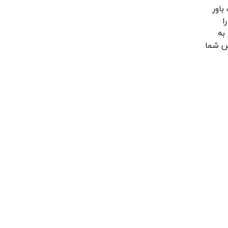
باور
ا
به
پس شما