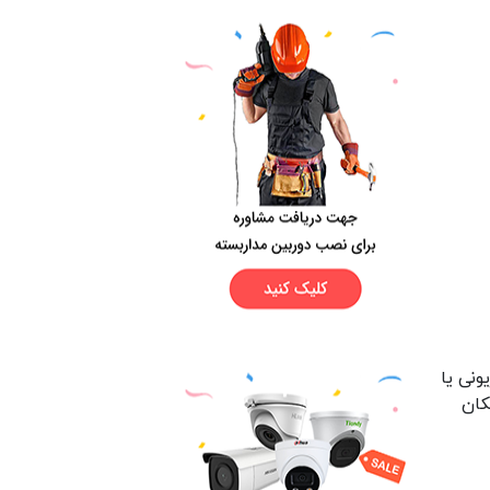
ونی یا
کان