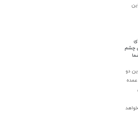
ین
ی
ای چشم
ما
ین دو
عمده
خواهد