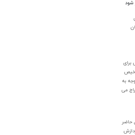
 شود
ان
برای
شخیص
جه به
راج می
 حاضر
ردازش