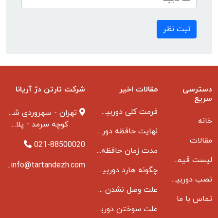
ثبت نظر
دسترسی
مقالات اخیر
شرکت تارتن دژ آریانا
سریع
فرمت کلی دوربین مدار بسته
تهران - سهروردی شمالی
خانه
کوچه سرمد - پلاک ۱ - طبقه ۳
نهایت حافظه دوربین مدار بسته
مقالات
021-88500020
مدت زمان حافظه دوربین مداربسته بانکها
لیست قیمت دوربین مداربسته
info@tartandezh.com
چگونه هارد دوربین مداربسته می سوزد
نصب دوربین مداربسته
علت وصل نشدن دی وی ار به مانیتور و راه حل مشکل
تماس با ما
علت سوختن دوربین مدار بسته