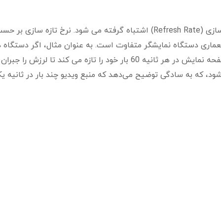
در تولید ویدئو، گاهی اوقات نرخ فریم با نرخ تازه سازی (Refresh Rate) اشتباه گرفته می شود. نرخ تازه سا
عماری دستگاه نمایشگر متفاوت است. به عنوان مثال، اگر دستگاه د
نرخ رفرش 60 هرتز باشد، به این معنی است که صفحه نمایش در هر ثانیه 60 بار خود را تازه می کند تا لرزش را
 شود، که به سادگی توضیح می‌دهد که منبع ویدیو چند بار در ثانیه ی