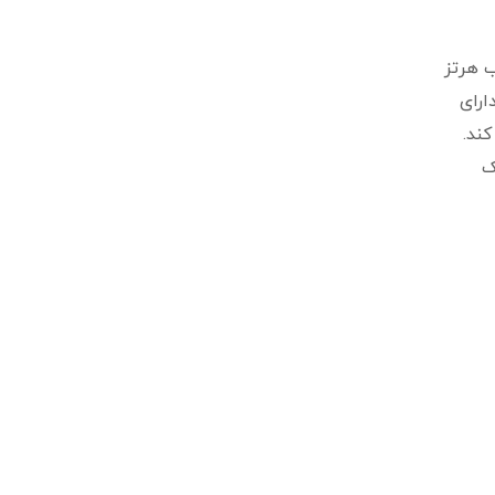
زی بر حسب هرتز
ارای
 جبران کند.
ک