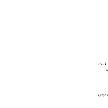
ظرفیت
ه
 بودن