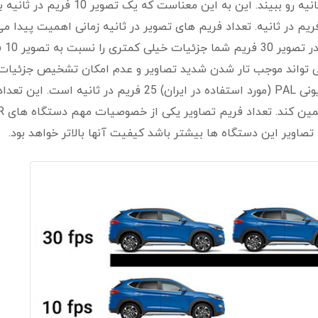
چشم انسان قادر نیست بیش از 7 تا 10 فریم در ثانیه رو ببیند. این به این معناست که یک تصویر 10 فریم در
ن میزان زنده به نظر میرسد که یک تصویر 30 فریم در ثانیه. تعداد فریم های تصویر در ثانیه زمانی اهمیت پیدا
که حرکتی در تصو
ی تواند موجب تار شدن شدید تصاویر و عدم امکان تشخیص جزئیات
ماکزیمم تعداد فریم قابل انتقال با استاندارد تلویزیونی PAL (مورد استفاده در ایران) 25 فریم در ثانیه
اویر این دستگاه ها بیشتر باشد کیفیت آنها بالاتر خواهد بود.