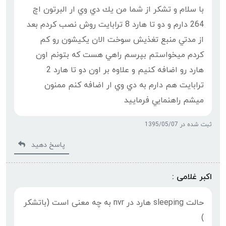
با سلام و تشكر از شما من يك دي وي ار البرتون اچ
264 دارم و دو تا هارد 8 ترابايت روش نصب كردم بعد
از مدتي منبع تغذيش سوخت الان يكيشون رو كم
كردم ميخواستم بپرسم راهي هست كه بتونم اون
هارد رو اضافه كنيم و علاوه بر اون دو تا هارد 2
ترابايت هم دارم به دي وي ار اضافه كنم ممنون
ميشم راهنمايي فرماييد
ثبت شده در 1395/05/07
پاسخ دهید
اکبر غلامی :
حالت sleeping هارد در nvr به چه معنی است (باتشکر
)