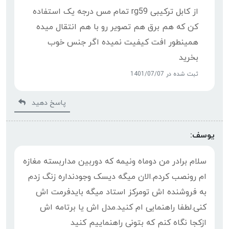
از کابل ترکیبی rg59 تمام مس درجه یک استفاده
کن که هم برق هم تصویر رو با هم انتقال میده
همینطور افت کیفیت نمیده اگر جنس خوب
بخرید
ثبت شده در 1401/07/07
پاسخ دهید
یوسف:
سلام برادر من دوماه ونیمه که دوربین مداربسته مغازه
ام رونصب کردم.الان میگه دیسک وجودنداره زنگ زدم
به فروشنده اش تومرکز استاد میگه بایدفرمت اش
کنی.لطفا راهنمایی ام کنید.مدل اش یا برتامه اش
ازکجا نگاه کنم که بتونی راهنماییم کنید