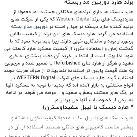
برند هارد دوربین مداربسته
هارد دیسک ها دارای برندهای مختلفی هستند. اما معمولا از
هارددیسک های برند Western Digital که یکی از شرکت های
تولید کننده هارد دیسک در جهان است در
دوربین مدار بسته
استفاده می گردد. هارد دیسک های این برند از کیفیت بالایی
برخوردار بوده و ماندگاری خوبی دارند. زیرا باید توجه نمود که با
گذشت زمان و استفاده مکرر، از کیفیت عملکرد هارد کاسته می
شود. لذا بهتر است از ابتدا در خرید آن دقت بیشتری به خرج
دهید و هرگز از هارد های Refurbished یا تعمیر شده و مرجوعی
به علت قیمت پایین تر استفاده ننمایید تا از صرف هزینه مجدد
اجتناب گردد. هارد دیسک های شرکت WESTERN Digital در
انواع مختلفی به بازار آمده اند که جدیدا با توجه به عملکرد آنها
در رنگ های مختلف بنفش، سفید و ... عرضه می شوند. در ادامه
به برخی از خصوصیات آنها می پردازیم:
* هارد دیسک با لیبل سفید(وسترن)
هارد دیسک های با لیبل سفید معمولا کیفیت خوبی داشته و
بیشتر مناسب کامپیوتر های خانگی هستند. استفاده از آن در
دوربین مدار بسته پیشنهاد نمی شود زیرا کامپیوتر های معمولی