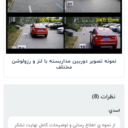
نمونه تصویر دوربین مداربسته با لنز و رزولوشن
مختلف
نظرات (8)
اسدي:
از نحوه ي اطلاع رساني و توضيحات كامل نهايت تشكر