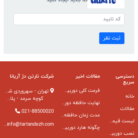
کد جدید ایجاد کنید
ثبت نظر
دسترسی
مقالات اخیر
شرکت تارتن دژ آریانا
سریع
فرمت کلی دوربین مدار بسته
تهران - سهروردی شمالی
خانه
کوچه سرمد - پلاک ۱ - طبقه ۳
نهایت حافظه دوربین مدار بسته
مقالات
021-88500020
مدت زمان حافظه دوربین مداربسته بانکها
لیست قیمت دوربین مداربسته
info@tartandezh.com
چگونه هارد دوربین مداربسته می سوزد
نصب دوربین مداربسته