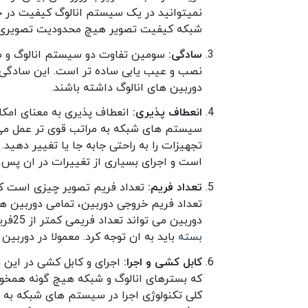
نمیتوانید در یک سیستم انالوگ کیفیت در ح
شبکه کیفیت تصویر هیچ محدودیت تصویری ندارد و دوربین های تا 5مگ
سادگی:
سومین تفاوت دو سیستم انالوگ و شب
نصب و عیب یابی ساده تر است. این سادگی 
دوربین های انالوگ داشته باشند.
انعطاف پذیری:
انعطاف پذیری به معنای امکا
سیستم های شبکه به مراتب قوی تر عمل می 
تجهیزات را به راحتی جابه جا یا تغییر دهید
است و اجرای بسیاری از تغییرات در ان پس ا
تعداد فریم:
تعداد فریم تصویر چیزی است که 
دوربین می تواند تعداد فریمی کمتر از 25فریم داشته باشد. این نکته ای است که در زمان انتخاب
بسته
باید به ان توجه کرد. معمولا در دوربین 
کابل کشی و اجرا:
اجرای و کابل کشی در این د
که بسترهای انالوگ و شبکه هیچ گونه همخوان
کلی تکنولوژی اجرا در سیستم های شبکه به م