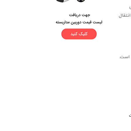
نتقال
 است.