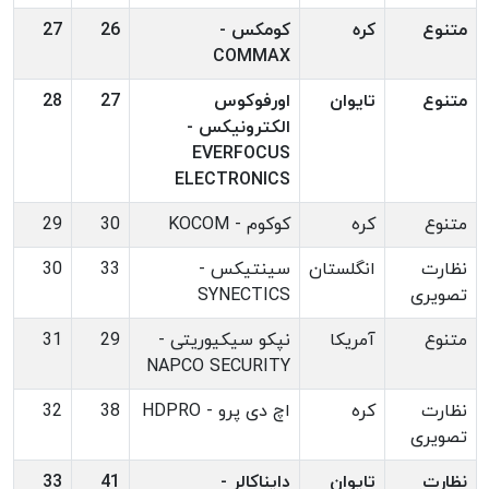
متنوع
کره
کومکس -
26
27
COMMAX
متنوع
تایوان
اورفوکوس
27
28
الکترونیکس -
EVERFOCUS
ELECTRONICS
متنوع
کره
کوکوم - KOCOM
30
29
نظارت
انگلستان
سینتیکس -
33
30
تصویری
SYNECTICS
متنوع
آمریکا
نپکو سیکیوریتی -
29
31
NAPCO SECURITY
نظارت
کره
اچ دی پرو - HDPRO
38
32
تصویری
نظارت
تایوان
دایناکالر -
41
33