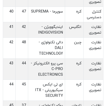
تصویری
کنترل
کره
سوپرما - SUPREMA
47
40
دسترسی
نظارت
انگلیس
ایندیگوویژن -
42
41
تصویری
INDIGOVISION
نظارت
چین
دالی تکنولوژی -
48
42
تصویری
DALI
TECHNOLOGY
نظارت
کره
سی پرو الکترونیکز -
44
43
تصویری
C-PRO
ELECTRONICS
نظارت
کره
ای تی ایکس
45
44
تصویری
سیکیوریتی - ITX
SECURITY
نظارت
تایوان
یوکو تکنولوژی -
37
45