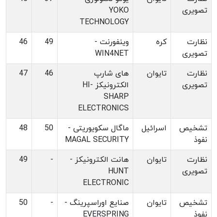
تصویری
YOKO
TECHNOLOGY
نظارت
کره
وینفورنت -
49
46
تصویری
WIN4NET
نظارت
تایوان
های شارپ
46
47
تصویری
الکترونیکز -HI
SHARP
ELECTRONICS
تشخیص
اسرائیل
ماگال سکویوریتی -
50
48
نفوذ
MAGAL SECURITY
نظارت
تایوان
هانت الکترونیکز -
-
49
تصویری
HUNT
ELECTRONIC
تشخیص
تایوان
صنایع اوراسپرینگ -
-
50
نفوذ
EVERSPRING