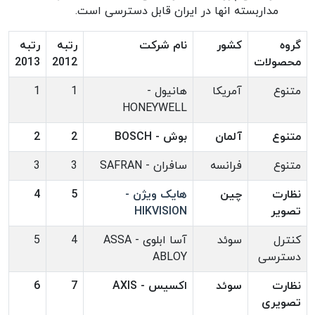
مداربسته انها در ایران قابل دسترسی است.
گروه
کشور
نام شرکت
رتبه
رتبه
محصولات
2012
2013
متنوع
آمریکا
هانیول -
1
1
HONEYWELL
متنوع
آلمان
بوش - BOSCH
2
2
متنوع
فرانسه
سافران - SAFRAN
3
3
نظارت
چین
هایک ویژن -
5
4
تصویر
HIKVISION
کنترل
سوئد
آسا ابلوی - ASSA
4
5
دسترسی
ABLOY
نظارت
سوئد
اکسیس - AXIS
7
6
تصویری