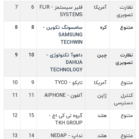
نظارت
آمریکا
فلیر سیستمز - FLIR
6
7
تصویری
SYSTEMS
متنوع
کره
سامسونگ تکوین -
8
8
SAMSUNG
TECHWIN
نظارت
چین
داهوآ تکنولوژی -
10
9
تصویری
DAHUA
TECHNOLOGY
متنوع
آمریکا
تایکو - TYCO
9
10
کنترل
ژاپن
آلفون - AIPHONE
11
11
دسترسی
متنوع
هلند
گروه تی کی اچ -
15
12
TKH GROUP
متنوع
هلند
نداپ - NEDAP
14
13