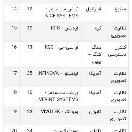
متنوع
اسرائیل
نایس سیستمز -
12
14
NICE SYSTEMS
نظارت
کره
ایدیس - IDIS
19
15
تصویری
کنترل
هنگ
ار سی جی - RCG
13
16
دسترسی
کنگ –
چین
نظارت
آمریکا
اینفینوا - INFINOVA
35
17
تصویری
نظارت
آمریکا
ورینت سیستمز -
16
18
تصویری
VERINT SYSTEMS
نظارت
تایوان
ویوتک - VIVOTEK
22
19
تصویری
نظارت
آلمان
موبوتیکس -
24
20