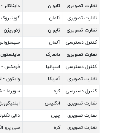
نظارت تصویری
تایوان
دایناکالر - DYNACOLOR
نظارت تصویری
آلمان
گویتبروک - TEBRUCK
نظارت تصویری
تایوان
ژئوویژن - EOVISION
کنترل دسترسی
آلمان
سیمنزواس تکنولوژی -
نظارت تصویری
دانمارک
مایلستون سیستمز -
کنترل دسترسی
اسپانیا
فرمکس - FERMAX
نظارت تصویری
آمریکا
وایکون - VICON
کنترل دسترسی
کره
سوپرما - SUPREMA
نظارت تصویری
انگلیس
ایندیگوویژن - ISION
نظارت تصویری
چین
دالی تکنولوژی - LOGY
نظارت تصویری
کره
سی پرو الکترونیکز 