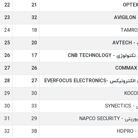
22
21
A
32
23
24
18
AVT
20
25
ژی - CNB TECHNOLOGY
17
26
27
26
کس -EVERFOCUS ELECTRONICS
27
28
29
30
SYNE
33
30
NAPCO SECURITY
29
31
HDP
38
32