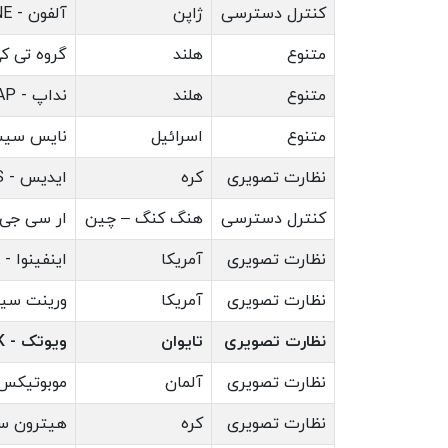
کنترل دسترسی
ژاپن
آلفون - AIPHONE
متنوع
هلند
گروه تی کی اچ -
متنوع
هلند
نداپ - NEDAP
متنوع
اسرائیل
نایس سیستمز - MS
نظارت تصویری
کره
ایدیس - IDIS
کنترل دسترسی
هنگ کنگ – چین
ار سی جی - G
نظارت تصویری
آمریکا
اینفینوا - INFINOVA
نظارت تصویری
آمریکا
ورینت سیستمز - MS
نظارت تصویری
تایوان
ویوتک - VIVOTEK
نظارت تصویری
آلمان
موبوتیکس - TIX
نظارت تصویری
کره
هیترون سیستمز - 