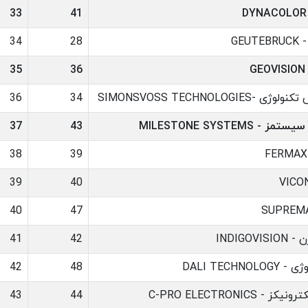
33
41
GEU
28
34
G
36
35
SIMONSVOSS TECHNOLOGIES
34
36
 MILESTONE SYSTEMS
43
37
38
39
39
40
40
47
INDIGOV
42
41
DALI TECHNO
48
42
- C-PRO ELECTRONICS
44
43