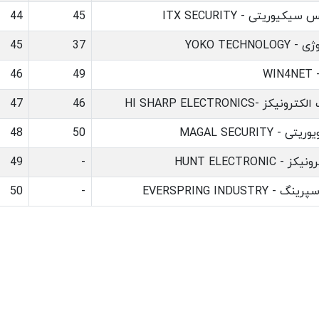
کیوریتی - ITX SECURITY
45
44
YOKO TECHNO
37
45
WI
49
46
ز -HI SHARP ELECTRONICS
46
47
 MAGAL SECURITY
50
48
HUNT ELECTRONIC
-
49
EVERSPRING INDUSTRY
-
50