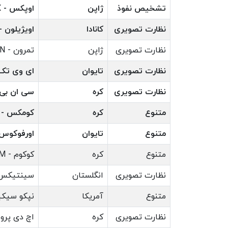
تشخیص نفوذ
ژاپن
اوپکس - OPTEX
نظارت تصویری
کانادا
اویژیلون - VIGILON
نظارت تصویری
ژاپن
تمرون - TAMRON
نظارت تصویری
تایوان
ای وی تک - ECH
نظارت تصویری
کره
سی ان بی تکنولو
متنوع
کره
کومکس - COMMAX
متنوع
تایوان
اورفوکوس الکترونی
متنوع
کره
کوکوم - KOCOM
نظارت تصویری
انگلستان
سینتیکس - CTICS
متنوع
آمریکا
نپکو سیکیوریتی - 
نظارت تصویری
کره
اچ دی پرو - RO