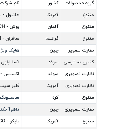
گروه محصولات
کشور
نام شرکت
متنوع
آمریکا
هانیول - HONEYWELL
متنوع
آلمان
بوش - BOSCH
متنوع
فرانسه
سافران - SAFRAN
نظارت تصویر
چین
هایک ویژن - SION
کنترل دسترسی
سوئد
آسا ابلوی - A ABLOY
نظارت تصویری
سوئد
اکسیس - AXIS
نظارت تصویری
آمریکا
فلیر سیستمز - EMS
متنوع
کره
سامسونگ تکوین - 
نظارت تصویری
چین
داهوآ تکنولوژی - GY
متنوع
آمریکا
تایکو - TYCO