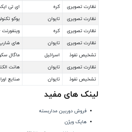
نظارت تصویری
کره
ای تی ایکس سی
نظارت تصویری
تایوان
یوکو تکنولوژی - LOGY
نظارت تصویری
کره
وینفورنت - N4NET
نظارت تصویری
تایوان
های شارپ الکترونیک
تشخیص نفوذ
اسرائیل
ماگال سکویوریتی -
نظارت تصویری
تایوان
هانت الکترونیکز - 
تشخیص نفوذ
تایوان
صنایع اوراسپرینگ - 
لینک های مفید
فروش دوربین مداربسته
هایک ویژن