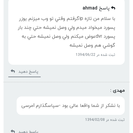
پاسخ
ahmad
با سلام من تازه ipگرفتم وقتي تو وب ميزنم يوزر
پسورد ميخواد ميدم ولي وصل نميشه حتي چند بار
پسورد dvrعوض ميكنم ولي وصل نميشه حتي به
گوشي هم وصل نميشه
ثبت شده در 1394/06/22
پاسخ دهید
مهدی :
با نشکر از شما واقعا عالی بود -سپاسگذارم lمرسی
ثبت شده در 1394/02/08
پاسخ دهید