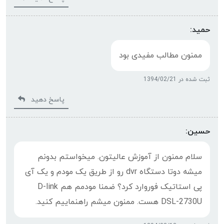
حمید:
ممنون مطالب مفیدی بود
ثبت شده در 1394/02/21
پاسخ دهید
حسین:
سلام ممنون از آموزش عالیتون. میخواستم بدونم
میشه دوتا دستگاه dvr رو از طریق یک مودم و یک آی
پی استاتیک فوروارد کرد؟ ضمنا مودمم هم D-link
DSL-2730U هست. ممنون میشم راهنماییم کنید.