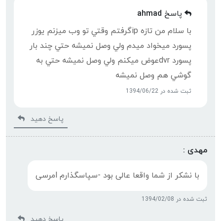
پاسخ
ahmad
با سلام من تازه ipگرفتم وقتي تو وب ميزنم يوزر
پسورد ميخواد ميدم ولي وصل نميشه حتي چند بار
پسورد dvrعوض ميكنم ولي وصل نميشه حتي به
گوشي هم وصل نميشه
ثبت شده در 1394/06/22
پاسخ دهید
مهدی :
با نشکر از شما واقعا عالی بود -سپاسگذارم lمرسی
ثبت شده در 1394/02/08
پاسخ دهید