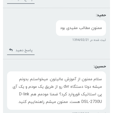
حمید:
ممنون مطالب مفیدی بود
ثبت شده در 1394/02/21
پاسخ دهید
حسین:
سلام ممنون از آموزش عالیتون. میخواستم بدونم
میشه دوتا دستگاه dvr رو از طریق یک مودم و یک آی
پی استاتیک فوروارد کرد؟ ضمنا مودمم هم D-link
DSL-2730U هست. ممنون میشم راهنماییم کنید.