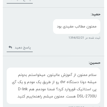
حمید:
ممنون مطالب مفیدی بود
ثبت شده در 1394/02/21
پاسخ دهید
حسین:
سلام ممنون از آموزش عالیتون. میخواستم بدونم
میشه دوتا دستگاه dvr رو از طریق یک مودم و یک آی
پی استاتیک فوروارد کرد؟ ضمنا مودمم هم D-link
DSL-2730U هست. ممنون میشم راهنماییم کنید.