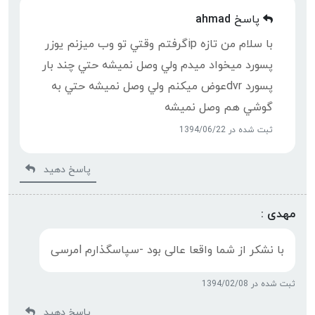
پاسخ
ahmad
با سلام من تازه ipگرفتم وقتي تو وب ميزنم يوزر
پسورد ميخواد ميدم ولي وصل نميشه حتي چند بار
پسورد dvrعوض ميكنم ولي وصل نميشه حتي به
گوشي هم وصل نميشه
ثبت شده در 1394/06/22
پاسخ دهید
مهدی :
با نشکر از شما واقعا عالی بود -سپاسگذارم lمرسی
ثبت شده در 1394/02/08
پاسخ دهید