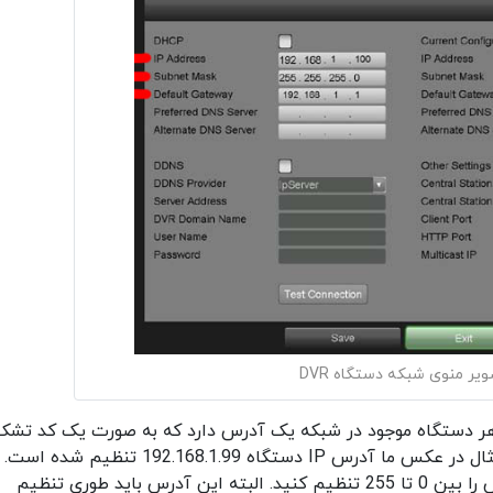
یر منوی شبکه دستگاه DVR
ستگاه DVR است. هر دستگاه موجود در شبکه یک آدرس دارد که به صورت یک کد تشک
شده از چهار عدد نشان داده می شود. برای مثال در عکس ما آدرس IP دستگاه 192.168.1.99 تنظیم شده است.
شما میتوانید هر یک از بخش های این ادرس را بین 0 تا 255 تنظیم کنید. البته این آدرس باید طوری تنظیم