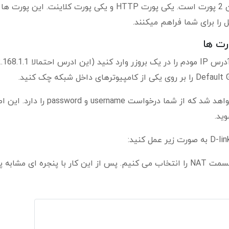
به صورت کلی در این بخش هدف شما فوروارد کردن 2 پورت است. یکی پورت HTTP و یکی پورت کلاینت. این پور
 را برای شما فراهم میکنند.
رت ها
ابتدا باید به منوی مودم خود دسترسی پیدا کنید. آدرس IP مودم را در یک بروزر وارد 
پس از وارد کردن این آدرس پنجره مودم شما باز خواهد شد که از شما درخواست ame
ید.
قسمت Advance Setup را انتخاب کرده و سپس قسمت NAT را انتخاب می کنیم. پس از این کار با پنجره ای مشا