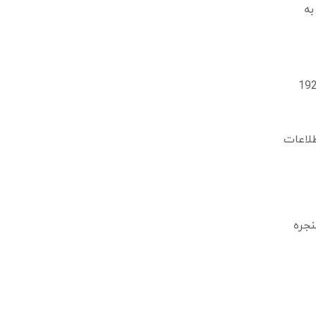
ت ها به
کنید (این ادرس احتمالا 192.168.1.1
usern و password را دارد. این اطلاعات
به پنجره