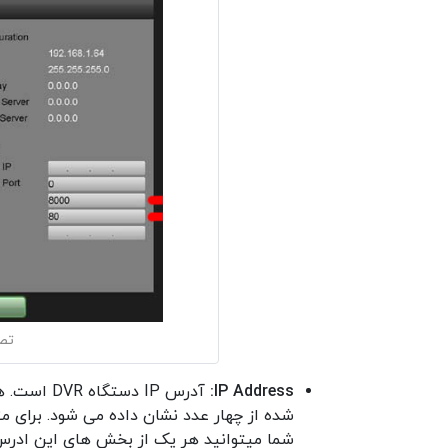
تصو
IP Address:
آدرس IP د