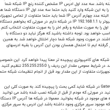
گردد که با شبکه نصب شده فعلی تطابق داشته باشد. سه عدد اول ادرس IP مشخص کننده رنج IP شبکه شما
هستند. در صورتی که میخواهید یک دستگاه را به این شبکه وارد کنید باید حتما سه عدد اول IP دستگ
مشابه بقیه تجهیزات موجود در شبکه باشد و البته عدد چهارم آدرس IP شما باید حتما متفاوت از تمامی تجهی
موجود در شبکه باشد. برای مثال من یک کامپیوتر با IP 192.168.1.1 در شبکه دارم. در صورتی که بخواهم دستگاه
اول را به صورت مشابه و رقم اخر را به صورت متفاوت انتخاب کنم.
192.168 یک انتخاب مناسب خواهد بود. توجه داشته باشید که هرگز نباید دو دستگاه با
ته باشند. در صورت وجود شبکه شما دچار اختلال خواهد شد. به همین
 مثال، عدد آخر آدرس را 99 در نظر گرفته ایم تا احتمال همسان بودن این آدرس با بقیه ادرسهای
اده از subnet mask در شبکه های کامپیوتری پیچیده تر معنا پیدا خواهد کرد. این خصو
محدوده ادرس های IP شما را مشخص می کند. در شرایط عمومی مقدار این ردیف را 255.255.255.0 
رتی که در شبکه ای مقدار subnet mask تجهیزات متفاوت از این مقدار بود قبل از انجام تنظیمات شبکه حتم
توضیح مفهوم اصلی Gateway در شبکه شاید کمی بحث را پیچیده کند. به صورت کلی این
درس IP مودم خود پر کنید. در صورتی که مودم از قبل از شبکه نصب شده باشد می توانید
default gateway را از روی هر یک از دستگاه های موجود در شبکه بخوانید. معمولا در شبکه ها آدرس
تی که در شبکه موجود سرور مرکزی وجود داشته باشد این ادرس به سرور مرکزی