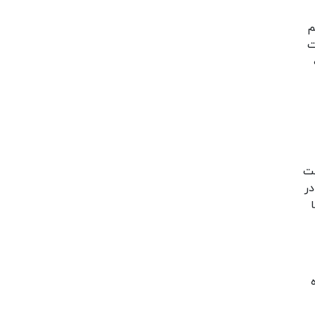
اه شما هم
زات
صیت
تنظیم کنید. در
ا
 IP دستگاه