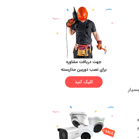
سیار
 انجام