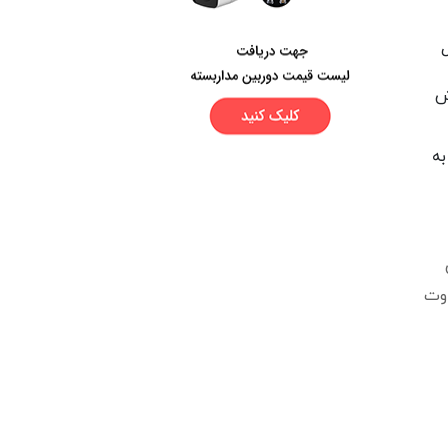
ش
به
یی که این تنظیمات برای هر دستگاه DVR متفاوت