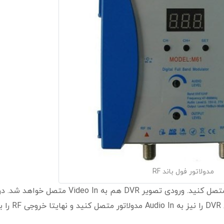
مدولاتور فول باند RF
خروجی تقویت کننده را باید به ورودی RF مدولاتور متصل کنید. ورودی تصویر DVR هم به Video In متصل خواهد شد.
صورت داشتن صدا در محل میتوانید خروجی صدای DVR را نیز به Audio In مدولاتور متصل