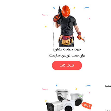
نصب
یا