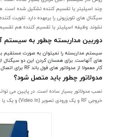
چند اسپلیتر یا تقسیم کننده تشکیل شده است. هر
سیگنال های تلویزیونی را برعهده دارد. تقویت کنن
نشوند. وظیفه اسپلیتر یا تقسیم کننده هم تقسی
دوربین مداربسته چطور به سیستم آ
سیستم مداربسته را نمیتوان به صورت مستقیم به
کار معمولا از مدولاتور های فول باند RF برای اتصال دستگاه
مدولاتور چطور باید متصل شود؟
خروجی RF و یک ورودی تصویر (Video In) و یک یا دو ورودی صدا (Audio In R and L) است است.