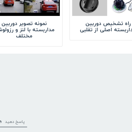
راه تشخیص دوربین
نمونه تصویر دوربین
اربسته اصلی از تقلبی
مداربسته با لنز و رزولو
مختلف
پاسخ دهید