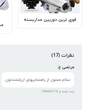
قوی ترین دوربین مداربسته
مد
نظرات (17)
مرتضی ع:
سلام ممنون از راهنماییهای ارزشمندتون
ثبت شده در 1394/01/13