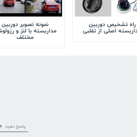
راه تشخیص دوربین
نمونه تصویر دوربین
اربسته اصلی از تقلبی
مداربسته با لنز و رزولو
مختلف
پاسخ دهید