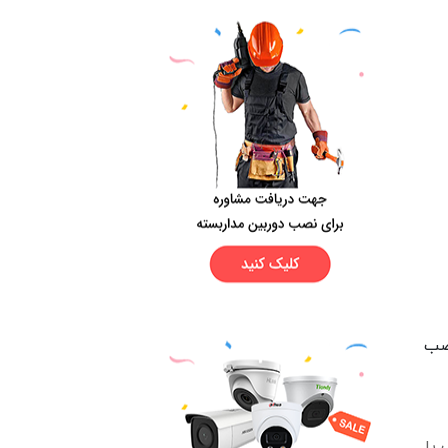
نصب
یا