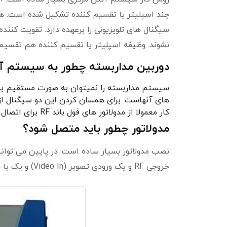
چند اسپلیتر یا تقسیم کننده تشکیل شده است. هر
سیگنال های تلویزیونی را برعهده دارد. تقویت کنن
نشوند. وظیفه اسپلیتر یا تقسیم کننده هم تقسی
دوربین مداربسته چطور به سیستم آ
سیستم مداربسته را نمیتوان به صورت مستقیم به
کار معمولا از مدولاتور های فول باند RF برای اتصال دستگاه
مدولاتور چطور باید متصل شود؟
خروجی RF و یک ورودی تصویر (Video In) و یک یا دو ورودی صدا (Audio In R and L) است است.