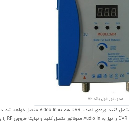
مدولاتور فول باند RF
خروجی تقویت کننده را باید به ورودی RF مدولاتور متصل کنید. ورودی تصویر DVR هم به Video In متصل خواهد شد.
صورت داشتن صدا در محل میتوانید خروجی صدای DVR را نیز به Audio In مدولاتور متصل