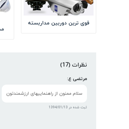
قوی ترین دوربین مداربسته
مد
نظرات (17)
مرتضی ع:
سلام ممنون از راهنماییهای ارزشمندتون
ثبت شده در 1394/01/13