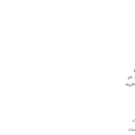
 در
خرید
ت