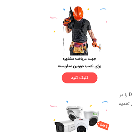
دستگاه NVR را به ساده ترین نحو میتوان معادل سرور در سیستم مداربسته شبکه قلمداد کرد. NVR تمامی وظایف DVR را در
 عنوان منبع تغذیه