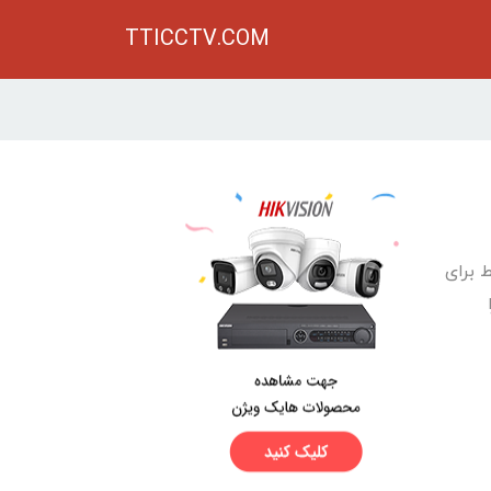
TTICCTV.COM
 برای
ا