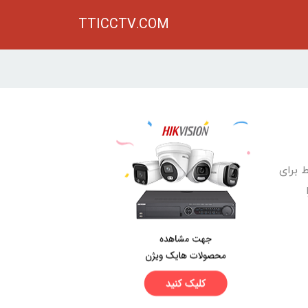
TTICCTV.COM
 برای
ا