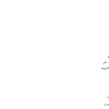
 در
خرید
ت