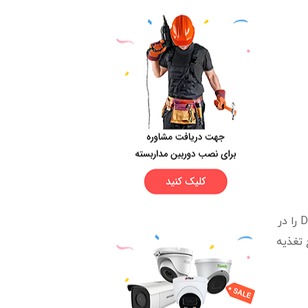
دستگاه NVR را به ساده ترین نحو میتوان معادل سرور در سیستم مداربسته شبکه قلمداد کرد. NVR تمامی وظایف DVR را در
 عنوان منبع تغذیه