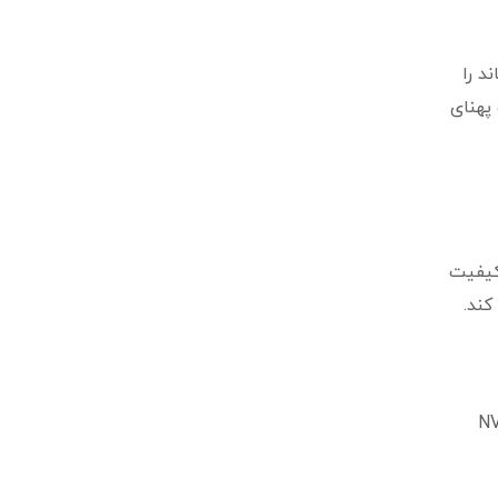
د را
پهنای
کیفیت
یر بالاتری از خروجی VGA ارائه می کند.
 متصل کنید. پورت USB از پورت هایی است که در تمام مدل های NVR